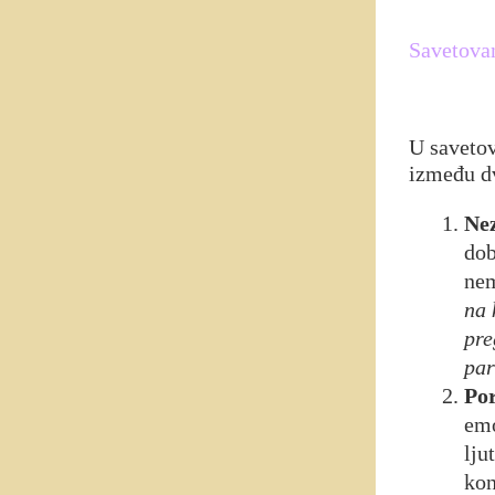
Savetovan
U savetov
između d
Ne
dob
nem
na 
pre
par
Po
emo
lju
kon