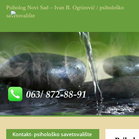
Psiholog Novi Sad – Ivan B. Ogrizović / psihološko 
savetovalište
Kontakt- psihološko savetovalište