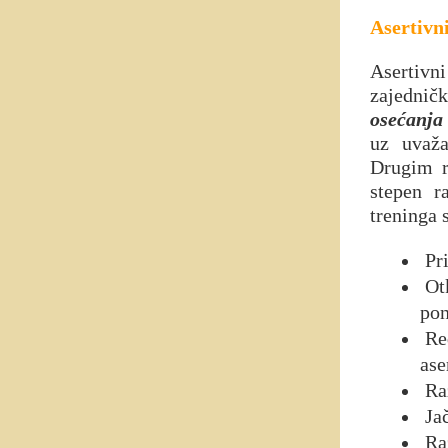
Asertivn
Asertivn
zajedničk
osećanja 
uz uvaža
Drugim r
stepen r
treninga 
Pri
Otk
pon
Red
ase
Raz
Jač
Raz