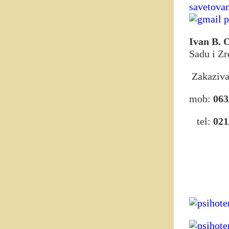
Ivan B. 
Sadu i Zr
Zakaziva
mob:
063
tel:
021