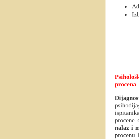
Ade
Izb
Psihološk
procena
Dijagnos
psihodij
ispitanik
procene 
nalaz i m
procenu l