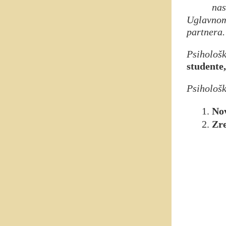
nas
Uglavnom
partnera.
Psihološ
studente,
Psihološk
No
Zr