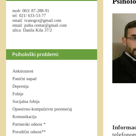
Psiholo
mob: 063/ 87-288-91
tel: 021/ 633-53-77
email: ivanogrz@gmail.com
email: psiha.centar@gmail.com
ulica: Danila Kiša 37/2
Psihološki problemi:
Anksioznost
Panični napad
Depresija
Fobije
Socijalna fobija
Opsesivno-kompulzivni poremećaj
Komunikacija
Partnerski odnosi *
Informa
Porodični odnosi**
telefono