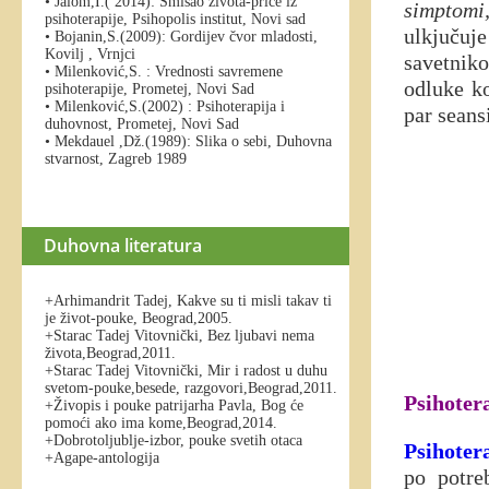
• Jalom,I.( 2014): Smisao života-priče iz
simptomi
psihoterapije, Psihopolis institut, Novi sad
ulkjučuj
• Bojanin,S.(2009): Gordijev čvor mladosti,
Kovilj , Vrnjci
savetniko
• Milenković,S. : Vrednosti savremene
odluke ko
psihoterapije, Prometej, Novi Sad
• Milenković,S.(2002) : Psihoterapija i
par seans
duhovnost, Prometej, Novi Sad
• Mekdauel ,Dž.(1989): Slika o sebi, Duhovna
stvarnost, Zagreb 1989
Duhovna literatura
+Arhimandrit Tadej, Kakve su ti misli takav ti
je život-pouke, Beograd,2005.
+Starac Tadej Vitovnički, Bez ljubavi nema
života,Beograd,2011.
+Starac Tadej Vitovnički, Mir i radost u duhu
svetom-pouke,besede, razgovori,Beograd,2011.
Psihoter
+Živopis i pouke patrijarha Pavla, Bog će
pomoći ako ima kome,Beograd,2014.
+Dobrotoljublje-izbor, pouke svetih otaca
Psihoter
+Agape-antologija
po potreb