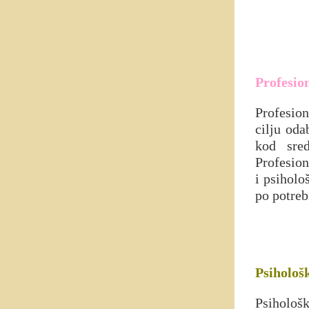
Profesio
Profesion
cilju oda
kod sre
Profesion
i psiholo
po potreb
Psihološ
Psihološ