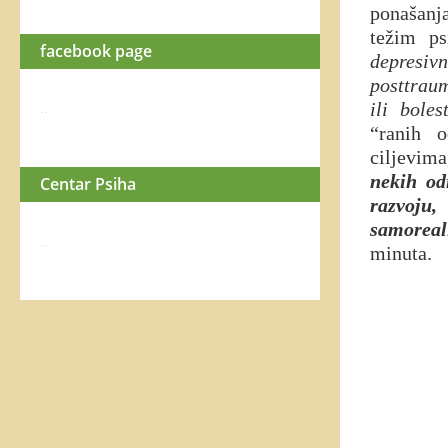
ponašanj
težim ps
facebook page
depresiv
posttraum
ili bolest
WordPress booking plugin
“ranih o
ciljevima
nekih od
Centar Psiha
razvoju
samoreali
minuta.
WordPress booking plugin