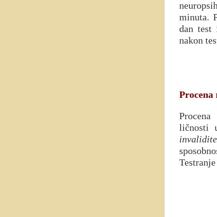
neuropsi
minuta. P
dan test 
nakon tes
Procena 
Procena 
ličnosti
invalidit
sposobno
Testranje 