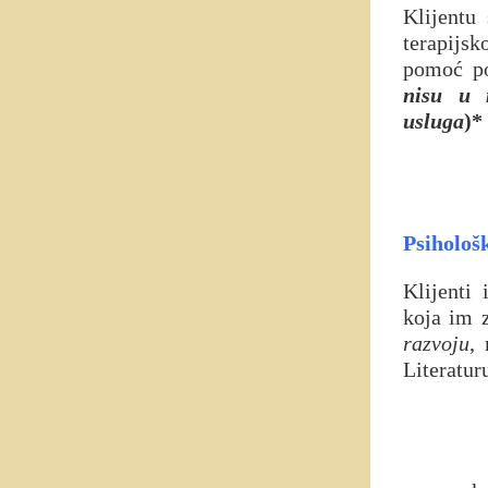
Klijentu
terapijsk
pomoć po
nisu u 
usluga
)*
Psihološk
Klijenti
koja im 
razvoju
,
Literatur