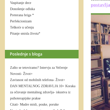
Vaspitanje dece
postavlj
Donošenje odluka
Preterana briga *
Perfekcionizam
Teškoće u učenju
Pitanje smisla života*
Poslednje s bloga
Zašto se tetoviramo? Intervju za Večernje
Novosti- Život+
Zavisnost od mobilnih telefona- Život+
DAN MENTALNOG ZDRAVLJA 10+ Koraka
za očuvanje mentalnog zdravlja- iskustva iz
psihoterapijske prakse
Citati- Mudre misli, pouke, poruke