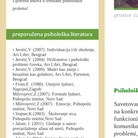
Upotreba lekova u tretmanu psiholoških
prolema!
prostor z
preporučena psihološka literatura
• Jerotić,V. (2007): Individuacija i/ili oboženje,
Ars Libri, Beograd
• Jerotić,V. (2004): Hrišćanstvo i psihološki
problemi čoveka, Ars Libri, Beograd
• Jerotić,V. (2009): Mudri kao zmije i
bezazleni kao golubovi, Ars Libri, Partenon,
Beograd
• From,E .(1980): Umijeće ljubavi,
Naprijed,Zagreb
Psihološ
Milivojević,Z.(2007): Formule ljubavi,
Psihopolis institut, Novi Sad
Savetovan
• Milivojević,Z.(2007) : Emocije, Psihopolis
institut, Novi Sad
na konkr
• Stajner,K.(2003) , Školovanje srca,
funkcion
Psihopolis institut,Novi Sad
• Jalom, I. (2011): Gledanje u sunce-
komunika
prevazilaženje užasa od smrti, Psihopolis
problemi,
institut, Novi Sad