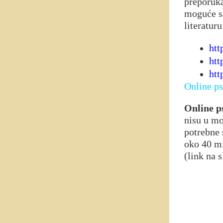
preporu
moguće sa
literaturu
htt
htt
htt
Online ps
Online p
nisu u mo
potrebne 
oko 40 m
(link na s