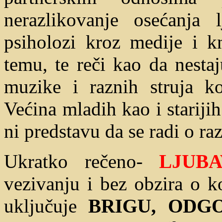
nerazlikovanje osećanja l
psiholozi kroz medije i k
temu, te reči kao da nesta
muzike i raznih struja k
Većina mladih kao i starij
ni predstavu da se radi o ra
Ukratko rečeno-
LJUBA
vezivanju i bez obzira o k
uključuje
BRIGU, ODG