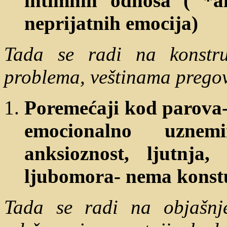
intimnih odnosa ( *al
neprijatnih emocija)
Tada se radi na konstruk
problema, veštinama prego
Poremećaji kod parova-
emocionalno uznemi
anksioznost, ljutnja, 
ljubomora- nema konst
Tada se radi na objašnj