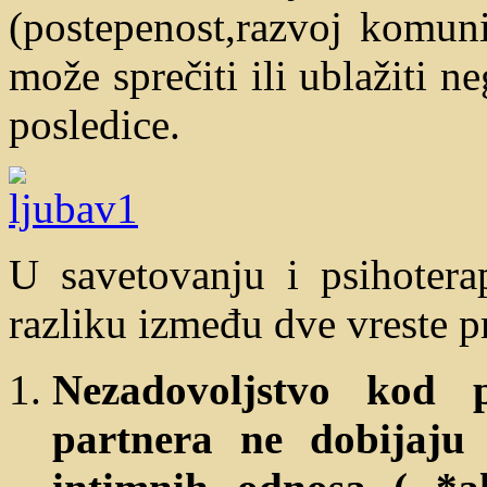
(postepenost,razvoj komuni
može sprečiti ili ublažiti n
posledice.
U savetovanju i psihotera
razliku između dve vreste 
Nezadovoljstvo kod 
partnera ne dobijaju 