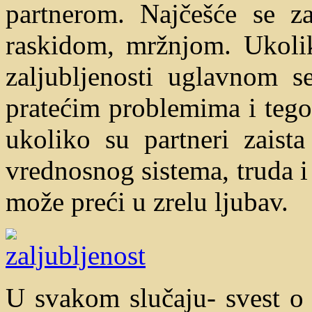
partnerom. Najčešće se z
raskidom, mržnjom. Ukolik
zaljubljenosti uglavnom 
pratećim problemima i teg
ukoliko su partneri zaista
vrednosnog sistema, truda i 
može preći u zrelu ljubav.
U svakom slučaju- svest o 