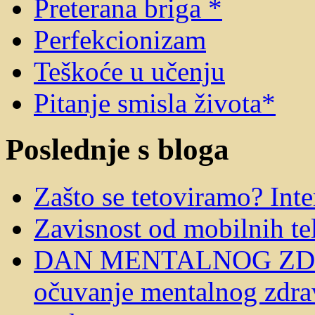
Preterana briga *
Perfekcionizam
Teškoće u učenju
Pitanje smisla života*
Poslednje s bloga
Zašto se tetoviramo? Int
Zavisnost od mobilnih te
DAN MENTALNOG ZDRA
očuvanje mentalnog zdravl