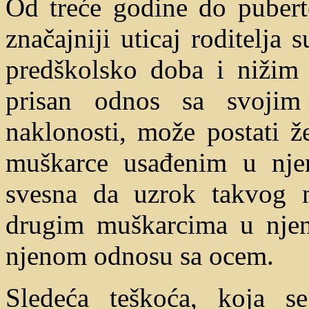
Od treće godine do puberte
značajniji uticaj roditelja
predškolsko doba i nižim
prisan odnos sa svojim
naklonosti, može postati 
muškarce usađenim u njen
svesna da uzrok takvog 
drugim muškarcima u njen
njenom odnosu sa ocem.
Sledeća teškoća, koja s