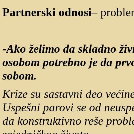
Partnerski odnosi
– proble
-Ako
želimo da skladno ži
osobom potrebno je da prv
sobom.
Krize su sastavni deo većin
Uspešni parovi se od neusp
da konstruktivno reše probl