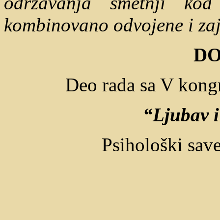
održavanja smetnji ko
kombinovano odvojene i zaj
D
Deo rada sa V kongr
“
Ljubav i
Psihološki sav