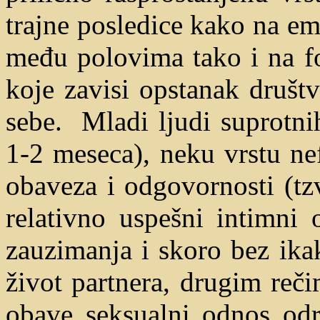
trajne posledice kako na em
među polovima tako i na fo
koje zavisi opstanak društv
sebe. Mladi ljudi suprotni
1-2 meseca), neku vrstu n
obaveza i odgovornosti (tz
relativno uspešni intimni 
zauzimanja i skoro bez ika
život partnera, drugim reč
obave seksualni odnos odr