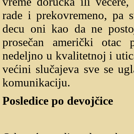
vreme doručka ili večere,
rade i prekovremeno, pa s
decu oni kao da ne postoj
prosečan američki otac 
nedeljno u kvalitetnoj i ut
većini slučajeva sve se ug
komunikaciju.
Posledice po
devojčice