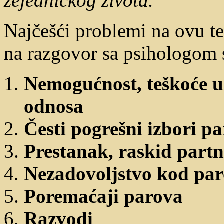
zejedničkog života.
Najčešći problemi na ovu te
na razgovor sa psihologom 
Nemogućnost, teškoće u
odnosa
Česti pogrešni izbori p
Prestanak, raskid part
Nezadovoljstvo kod pa
Poremaćaji parova
Razvodi