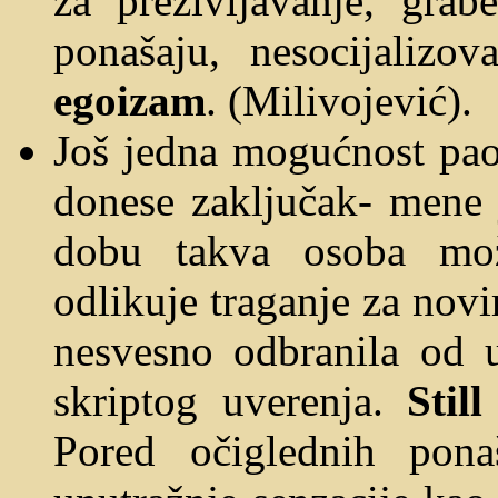
za prezivljavanje, gra
ponašaju, nesocijalizo
egoizam
. (Milivojević).
Još jedna mogućnost pao
donese zaključak- mene
dobu takva osoba može
odlikuje traganje za nov
nesvesno odbranila od u
skriptog uverenja.
Stil
Pored očiglednih pona