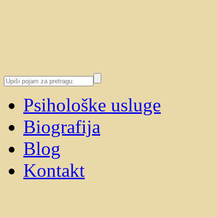
Psiholog Novi Sad – I
psihološko savetovališ
Psihološke usluge
Biografija
Blog
Kontakt