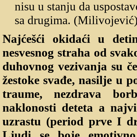
nisu u stanju da uspostav
sa drugima. (Milivojević)
Najćešći okidaći u deti
nesvesnog straha od svako
duhovnog vezivanja su čes
žestoke svađe, nasilje u p
traume, nezdrava borb
naklonosti deteta a najv
uzrastu (period prve I d
Ljudi se boje emotivno