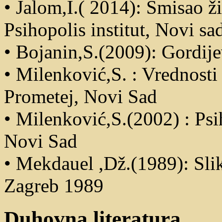
• Jalom,I.( 2014): Smisao ži
Psihopolis institut, Novi sa
• Bojanin,S.(2009): Gordije
• Milenković,S. : Vrednosti
Prometej, Novi Sad
• Milenković,S.(2002) : Psi
Novi Sad
• Mekdauel ,Dž.(1989): Slik
Zagreb 1989
Duhovna literatura