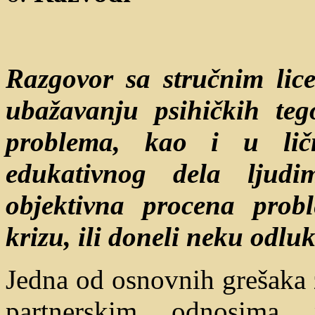
Razgovor sa stručnim li
ubažavanju psihičkih tego
problema, kao i u lič
edukativnog dela ljudi
objektivna procena prob
krizu, ili doneli neku odlu
Jedna od osnovnih grešaka 
partnerskim odnosima