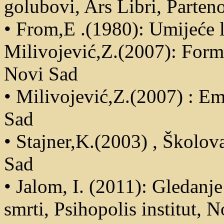
golubovi, Ars Libri, Parten
• From,E .(1980): Umijeće 
Milivojević,Z.(2007): Formul
Novi Sad
• Milivojević,Z.(2007) : Emo
Sad
• Stajner,K.(2003) , Školova
Sad
• Jalom, I. (2011): Gledanj
smrti, Psihopolis institut, 