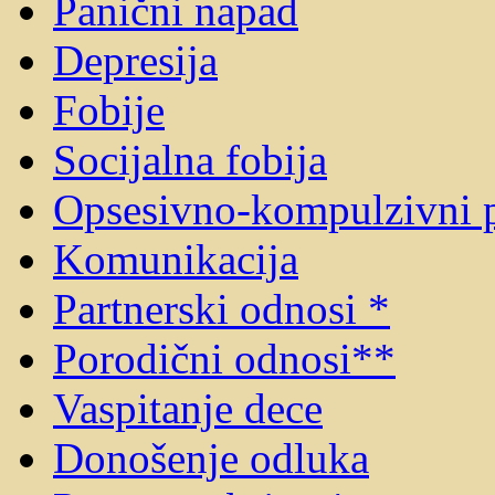
Panični napad
Depresija
Fobije
Socijalna fobija
Opsesivno-kompulzivni 
Komunikacija
Partnerski odnosi *
Porodični odnosi**
Vaspitanje dece
Donošenje odluka