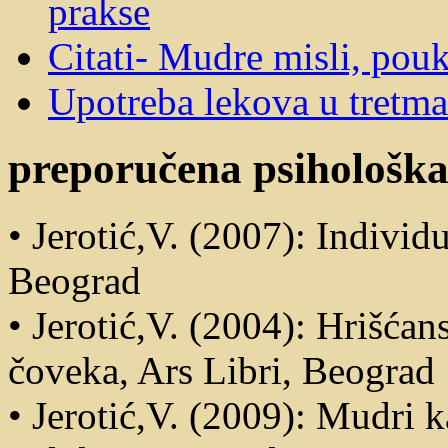
prakse
Citati- Mudre misli, pou
Upotreba lekova u tretm
preporučena psihološka 
• Jerotić,V. (2007): Individu
Beograd
• Jerotić,V. (2004): Hrišćan
čoveka, Ars Libri, Beograd
• Jerotić,V. (2009): Mudri k