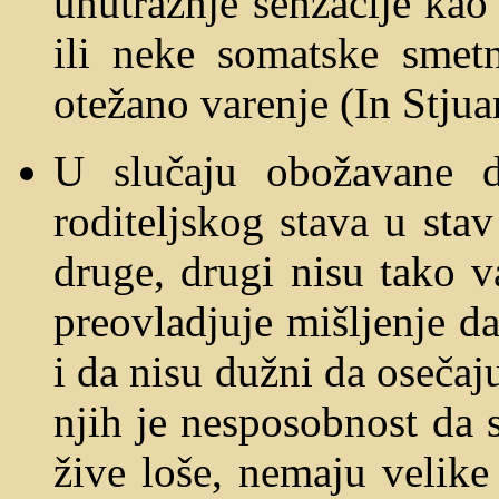
unutražnje senzacije kao 
ili neke somatske smetn
otežano varenje (In Stjuar
U slučaju obožavane de
roditeljskog stava u sta
druge, drugi nisu tako v
preovladjuje mišljenje 
i da nisu dužni da oseča
njih je nesposobnost da 
žive loše, nemaju velike 