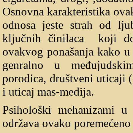
Osnovna karakteristika ova
odnosa jeste strah od ljub
ključnih činilaca koji d
ovakvog ponašanja kako u
genralno u međujudskim
porodica, društveni uticaji 
i uticaj mas-medija.
Psihološki mehanizami u 
održava ovako poremećeno s