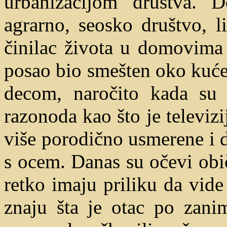
urbanizacijom društva. 
agrarno, seosko društvo, l
činilac života u domovima 
posao bio smešten oko kuće,
decom, naročito kada su 
razonoda kao što je televizij
više porodično usmerene i d
s ocem. Danas su očevi obi
retko imaju priliku da vid
znaju šta je otac po zani