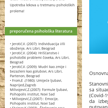
Upotreba lekova u tretmanu psiholoških
prolema!
preporučena psihološka literatura
• Jerotić,V. (2007): Individuacija i/ili
oboženje, Ars Libri, Beograd
• Jerotić,V. (2004): Hrišćanstvo i
psihološki problemi čoveka, Ars Libri,
Beograd
• Jerotić,V. (2009): Mudri kao zmije i
bezazleni kao golubovi, Ars Libri,
Osnovna
Partenon, Beograd
• From,E .(1980): Umijeće ljubavi,
Stanovni
Naprijed,Zagreb
sa situ
Milivojević,Z.(2007): Formule ljubavi,
Psihopolis institut, Novi Sad
(Covid-1
• Milivojević,Z.(2007) : Emocije,
da izb
Psihopolis institut, Novi Sad
putovanj
• Stajner,K.(2003) , Školovanje srca,