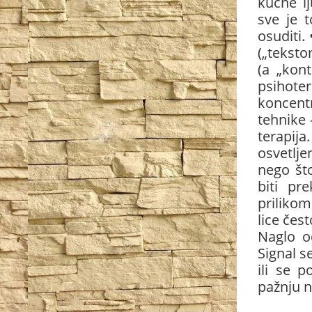
kućne l
sve je t
osuditi.
(„teksto
(a „kon
psihot
koncentr
tehnike 
terapij
osvetlje
nego št
biti pr
prilikom
lice čes
Naglo od
Signal s
ili se 
pažnju n