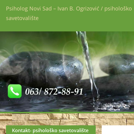
Psiholog Novi Sad – Ivan B. Ogrizović / psihološko 
savetovalište
Kontakt- psihološko savetovalište