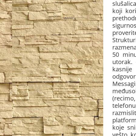
slušalic
koji kor
prethod
sigurno
proveri
Struktur
razmena 
50 minu
utorak.
kasnije
odgovori
Messagin
međusob
(recimo
telefonu
razmisl
platfor
koje sni
vešto ko