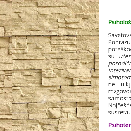
Psiholo
Saveto
Podrazu
potešk
su
učen
porodič
inteziv
simptom
ne ulkj
razgovor
samosta
Najčešć
susreta.
Psihoter