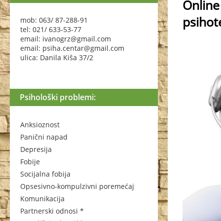
Online
psihot
mob: 063/ 87-288-91
tel: 021/ 633-53-77
email: ivanogrz@gmail.com
email: psiha.centar@gmail.com
ulica: Danila Kiša 37/2
Psihološki problemi:
Anksioznost
Panični napad
Depresija
Fobije
Socijalna fobija
Opsesivno-kompulzivni poremećaj
Komunikacija
Partnerski odnosi *