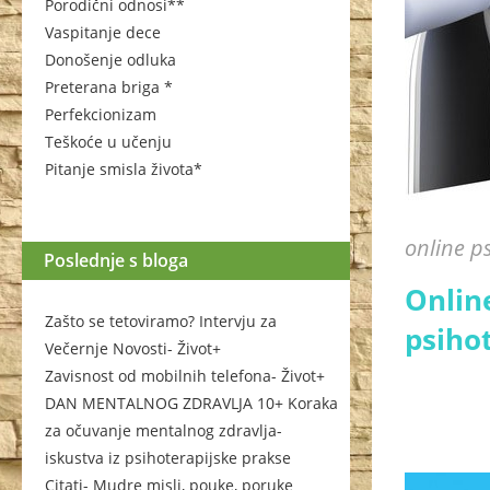
Porodični odnosi**
Vaspitanje dece
Donošenje odluka
Preterana briga *
Perfekcionizam
Teškoće u učenju
Pitanje smisla života*
online p
Poslednje s bloga
Onlin
Zašto se tetoviramo? Intervju za
psiho
Večernje Novosti- Život+
Zavisnost od mobilnih telefona- Život+
DAN MENTALNOG ZDRAVLJA 10+ Koraka
za očuvanje mentalnog zdravlja-
iskustva iz psihoterapijske prakse
Citati- Mudre misli, pouke, poruke