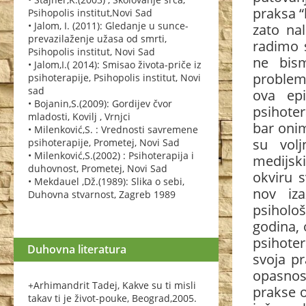
praksa “
Psihopolis institut,Novi Sad
• Jalom, I. (2011): Gledanje u sunce-
zato na
prevazilaženje užasa od smrti,
radimo s
Psihopolis institut, Novi Sad
ne bis
• Jalom,I.( 2014): Smisao života-priče iz
problemi
psihoterapije, Psihopolis institut, Novi
sad
ova epi
• Bojanin,S.(2009): Gordijev čvor
psihoter
mladosti, Kovilj , Vrnjci
bar onim
• Milenković,S. : Vrednosti savremene
su vol
psihoterapije, Prometej, Novi Sad
• Milenković,S.(2002) : Psihoterapija i
medijsk
duhovnost, Prometej, Novi Sad
okviru s
• Mekdauel ,Dž.(1989): Slika o sebi,
nov iza
Duhovna stvarnost, Zagreb 1989
psiholo
godina, 
psihoter
Duhovna literatura
svoja pr
opasnos
+Arhimandrit Tadej, Kakve su ti misli
prakse o
takav ti je život-pouke, Beograd,2005.