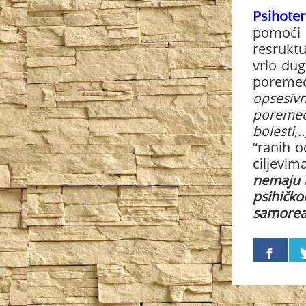
Psihoter
pomoći
resruktu
vrlo dug
poremeć
opsesivn
poreme
bolesti,..
“ranih o
ciljevim
nemaju 
psihičko
samoreali