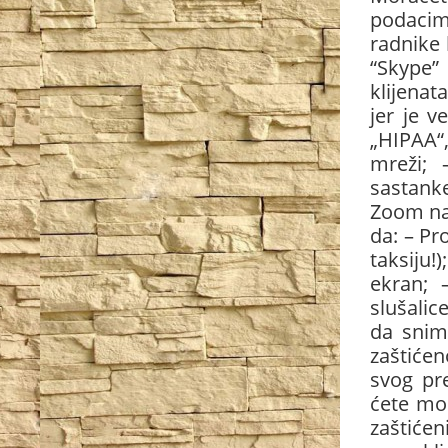
podacim
radnike 
“Skype”
klijenat
jer je 
„HIPAA“
mreži;
sastanke
Zoom na 
da: – Pr
taksiju!
ekran; 
slušalic
da snim
zaštiće
svog pre
ćete mo
zaštićen