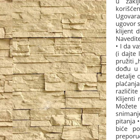
u zakl
korišćen
Ugovara
ugovor s
klijent 
Navedit
• I da v
(i dajte
pružiti „
dođu u 
detalje 
plaćanj
različit
Klijent
Možete 
snimanj
pitanja 
biće po
preporu