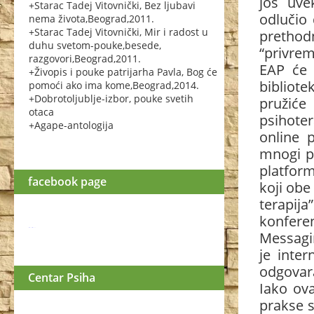
još uve
+Starac Tadej Vitovnički, Bez ljubavi
odlučio 
nema života,Beograd,2011.
+Starac Tadej Vitovnički, Mir i radost u
pretho
duhu svetom-pouke,besede,
“privre
razgovori,Beograd,2011.
EAP će 
+Živopis i pouke patrijarha Pavla, Bog će
bibliot
pomoći ako ima kome,Beograd,2014.
+Dobrotoljublje-izbor, pouke svetih
pružić
otaca
psihoter
+Agape-antologija
online 
mnogi ps
platform
facebook page
koji obe
terapija
konfere
WordPress
Messagin
booking
plugin
je inter
odgovar
Centar Psiha
Iako ova
prakse s