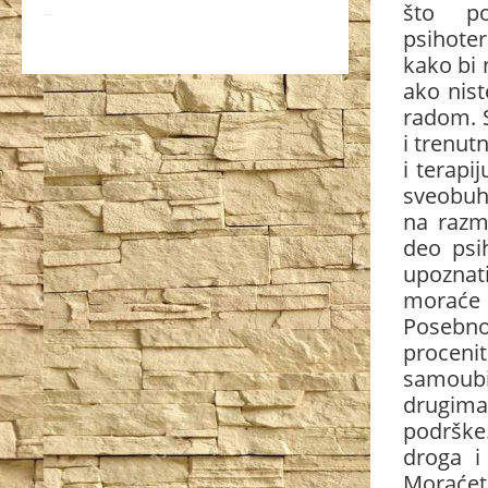
što po
WordPress
booking
plugin
psihoter
kako bi 
ako nist
radom. S
i trenut
i terapi
sveobuh
na razma
deo psi
upoznati
moraće 
Posebno
procenit
samoub
drugima;
podrške.
droga i
Moraćet