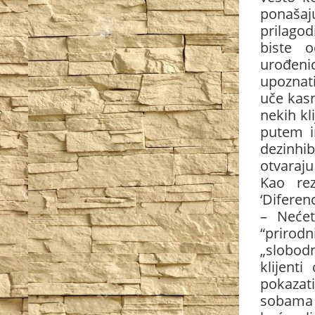
ponašaj
prilagod
biste o
urođenic
upoznati
uče kasn
nekih kl
putem in
dezinhibi
otvaraj
Kao rez
‘Diferen
– Nećet
“prirodn
„slobodn
klijent
pokazati
sobama k